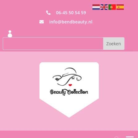
06-45 50 54 59

info@bendbeauty.nl

