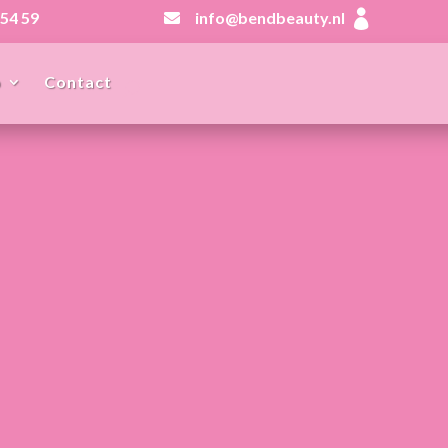

 54 59
info@bendbeauty.nl

p
Contact