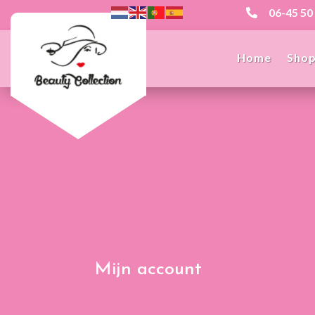
06-45 50

Home
Sho
Mijn account