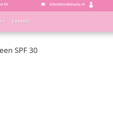
54 59
info@bendbeauty.nl


p
Contact
reen SPF 30