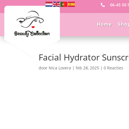
06-45 50 

Home
Sho
Facial Hydrator Sunsc
door
Nica Lovera
|
feb 28, 2025
|
0 Reacties