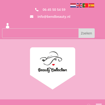
06-45 50 54 59

info@bendbeauty.nl

